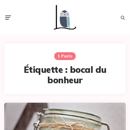
Menu
Searc
1 Posts
Étiquette :
bocal du
bonheur