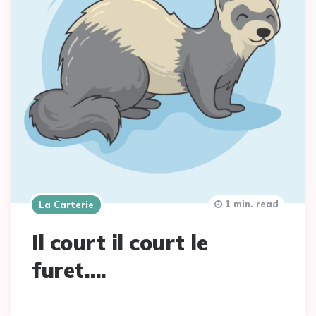
1 min. read
La Carterie
Il court il court le
furet….