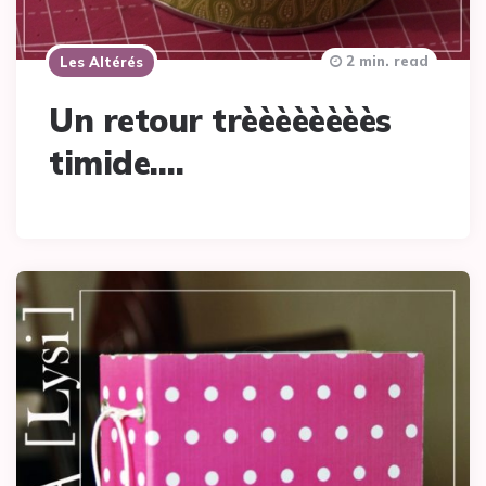
2 min. read
Les Altérés
Un retour trèèèèèèèès
timide….