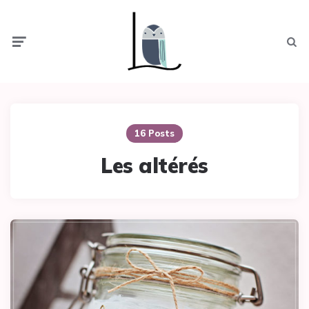
Menu
Searc
16 Posts
Les altérés