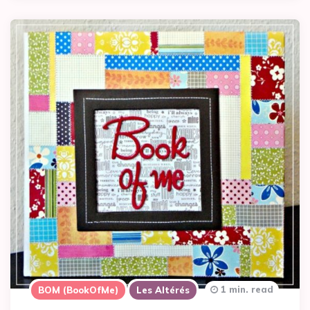
1 min. read
BOM (BookOfMe)
Les Altérés