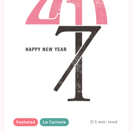
1 min. read
Featured
La Carterie