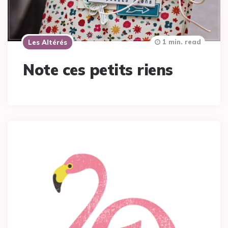
1 min. read
Les Altérés
Note ces petits riens