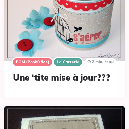
2 min. read
BOM (BookOfMe)
La Carterie
Une ‘tite mise à jour???