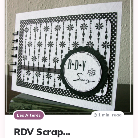
1 min. read
Les Altérés
RDV Scrap…