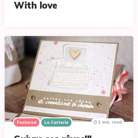
With love
1 min. read
Featured
La Carterie