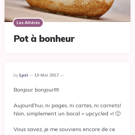
Les Altérés
Pot à bonheur
Posted
By
Lysi
19 Mai 2017
By
Bonjour bonjour!!!!
Aujourd’hui, ni pages, ni cartes, ni carnets!
Non, simplement un bocal « upcycled »! 🙂
Vous savez, je me souviens encore de ce