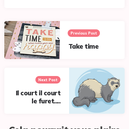
Post
navigation
Previous Post
Take time
Next Post
Il court il court
le furet....