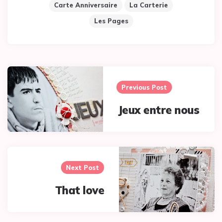
Carte Anniversaire
La Carterie
Les Pages
Post
navigation
Previous Post
Jeux entre nous
Next Post
That love