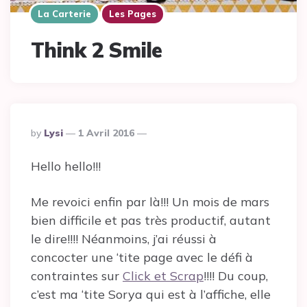
La Carterie
Les Pages
Think 2 Smile
Posted
By
Lysi
1 Avril 2016
By
Hello hello!!!
Me revoici enfin par là!!! Un mois de mars
bien difficile et pas très productif, autant
le dire!!!! Néanmoins, j’ai réussi à
concocter une ‘tite page avec le défi à
contraintes sur
Click et Scrap
!!!! Du coup,
c’est ma ‘tite Sorya qui est à l’affiche, elle