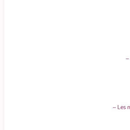
–
– Les m