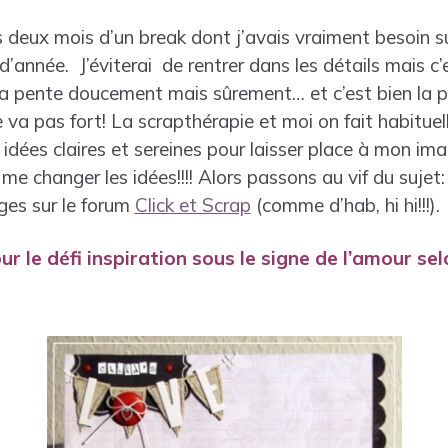
s deux mois d’un break dont j’avais vraiment besoin s
’année. J’éviterai de rentrer dans les détails mais c’e
la pente doucement mais sûrement… et c’est bien la pr
 va pas fort! La scrapthérapie et moi on fait habituel
s idées claires et sereines pour laisser place à mon i
me changer les idées!!!! Alors passons au vif du suje
ges sur le forum
Click et Scrap
(comme d’hab, hi hi!!!).
r le défi inspiration sous le signe de l’amour se