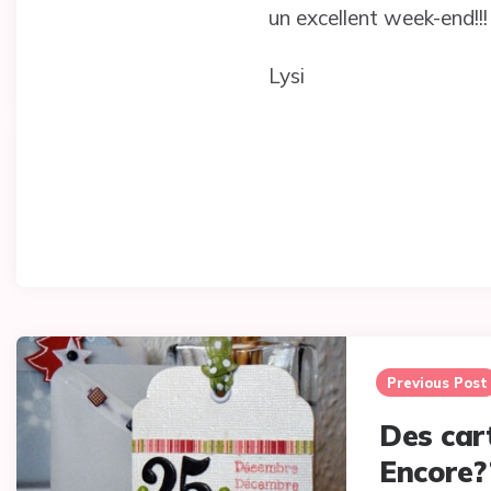
un excellent week-end!!!
Lysi
Post
navigation
Previous Post
Des car
Encore??