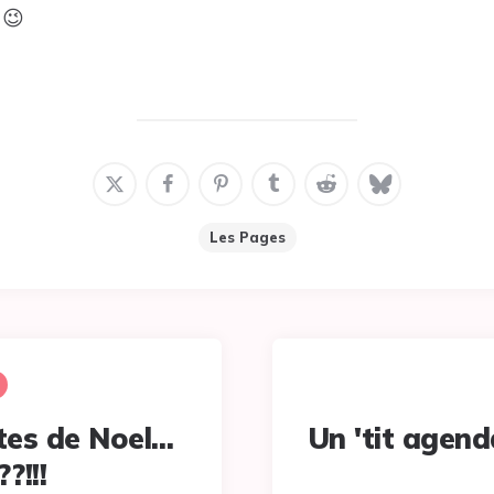
 😉
Les Pages
tes de Noel…
Un 'tit agend
?!!!