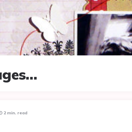
ages…
2 min. read