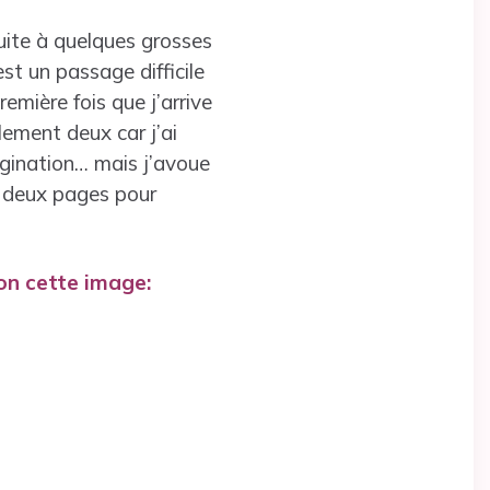
uite à quelques grosses
st un passage difficile
emière fois que j’arrive
lement deux car j’ai
magination… mais j’avoue
t: deux pages pour
lon cette image: