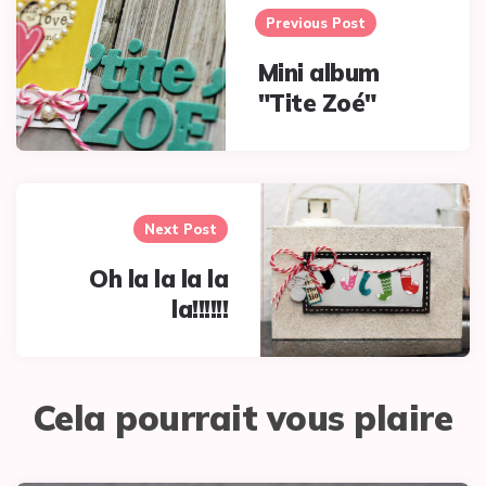
navigation
Previous Post
Mini album
"Tite Zoé"
Next Post
Oh la la la la
la!!!!!!
Cela pourrait vous plaire