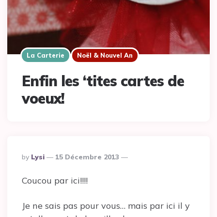
La Carterie
Noël & Nouvel An
Enfin les ‘tites cartes de
voeux!
Posted
By
Lysi
15 Décembre 2013
By
Coucou par ici!!!!
Je ne sais pas pour vous… mais par ici il y