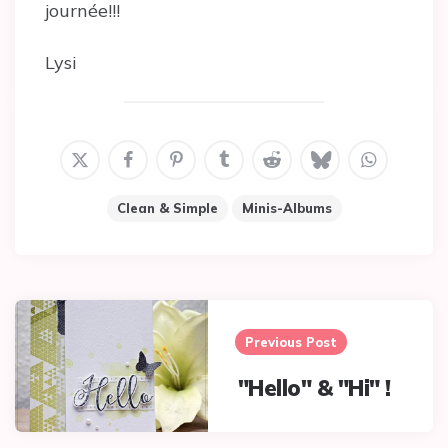
journée!!!
Lysi
Clean & Simple
Minis-Albums
Post
navigation
Previous Post
"Hello" & "Hi" !