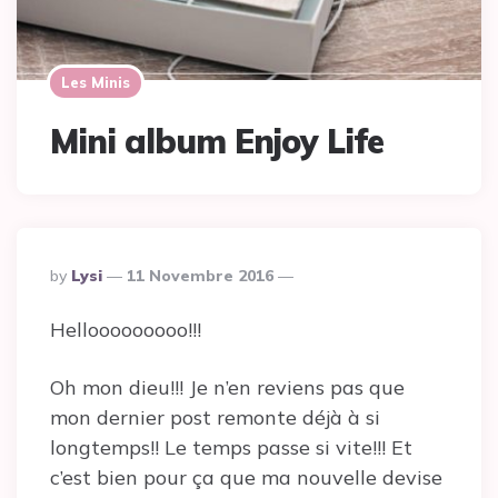
Les Minis
Mini album Enjoy Life
Posted
By
Lysi
11 Novembre 2016
By
Hellooooooooo!!!
Oh mon dieu!!! Je n’en reviens pas que
mon dernier post remonte déjà à si
longtemps!! Le temps passe si vite!!! Et
c’est bien pour ça que ma nouvelle devise